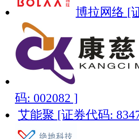
博拉网络
[
码: 002082 ]
艾能聚
[证券代码: 8347