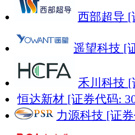
西部超导
[
遥望科技
[
禾川科技
[
恒达新材
[证券代码: 301
力源科技
[证券代