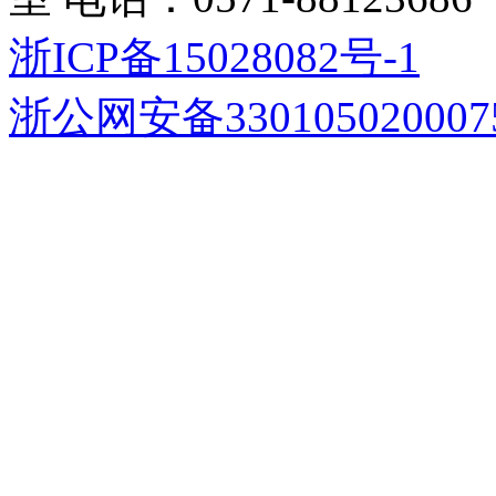
浙ICP备15028082号-1
浙公网安备330105020007