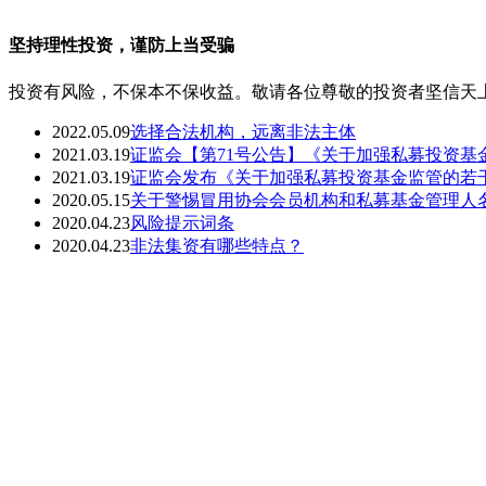
坚持理性投资，谨防上当受骗
投资有风险，不保本不保收益。敬请各位尊敬的投资者坚信天上
2022.05.09
选择合法机构，远离非法主体
2021.03.19
证监会【第71号公告】《关于加强私募投资基
2021.03.19
证监会发布《关于加强私募投资基金监管的若
2020.05.15
关于警惕冒用协会会员机构和私募基金管理人
2020.04.23
风险提示词条
2020.04.23
非法集资有哪些特点？