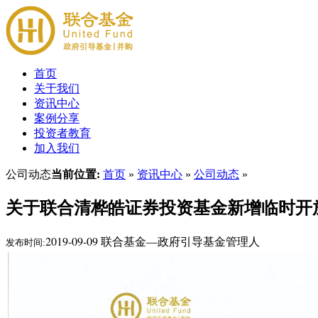
首页
关于我们
资讯中心
案例分享
投资者教育
加入我们
公司动态
当前位置:
首页
»
资讯中心
»
公司动态
»
关于联合清桦皓证券投资基金新增临时开
2019-09-09
联合基金—政府引导基金管理人
发布时间: