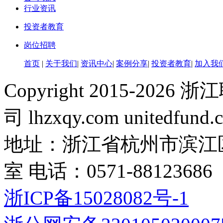
行业资讯
投资者教育
岗位招聘
首页
|
关于我们
|
资讯中心
|
案例分享
|
投资者教育
|
加入我
Copyright 2015-2
司 lhzxqy.com unitedfund.co
地址：浙江省杭州市滨江区滨
室 电话：0571-88123686
浙ICP备15028082号-1