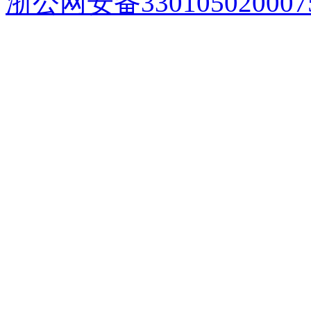
浙公网安备330105020007