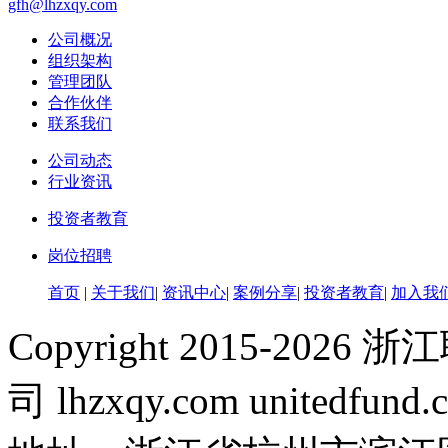
gfh@lhzxqy.com
公司概况
组织架构
管理团队
合作伙伴
联系我们
公司动态
行业资讯
投资者教育
岗位招聘
首页
|
关于我们
|
资讯中心
|
案例分享
|
投资者教育
|
加入我
Copyright 2015-2
司 lhzxqy.com unitedfund.co